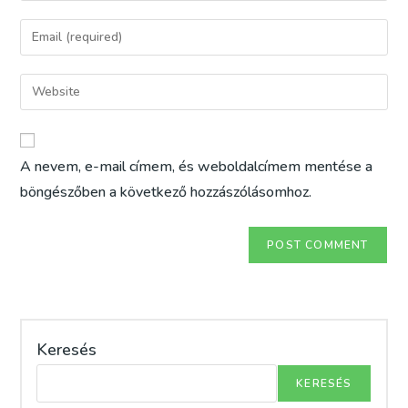
name
Enter
or
your
username
email
Enter
to
address
your
comment
to
website
comment
URL
A nevem, e-mail címem, és weboldalcímem mentése a
(optional)
böngészőben a következő hozzászólásomhoz.
Keresés
KERESÉS