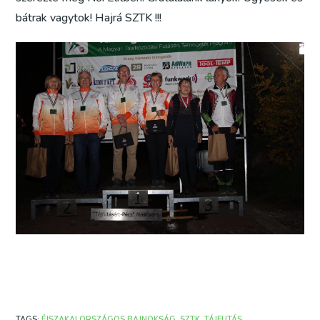
bátrak vagytok! Hajrá SZTK !!!
TAGS
:
ÉJSZAKAI ORSZÁGOS BAJNOKSÁG
,
SZTK
,
TÁJFUTÁS