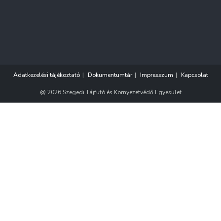
Adatkezelési tájékoztató
Dokumentumtár
Impresszum
Kapcsolat
@ 2026 Szegedi Tájfutó és Környezetvédő Egyesület