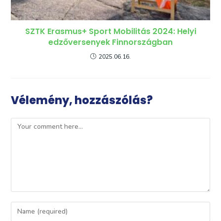
SZTK Erasmus+ Sport Mobilitás 2024: Helyi
edzőversenyek Finnországban
2025.06.16.
Vélemény, hozzászólás?
Comment
Enter
your