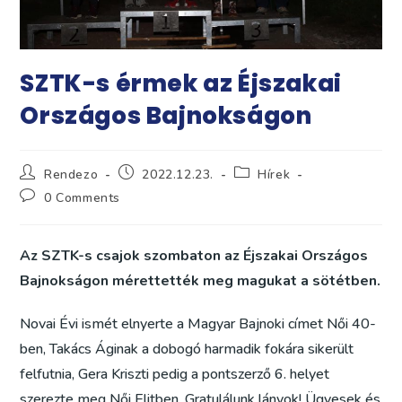
SZTK-s érmek az Éjszakai
Országos Bajnokságon
Post
Post
Post
Rendezo
2022.12.23.
Hírek
author:
published:
category:
Post
0 Comments
comments:
Az SZTK-s csajok szombaton az Éjszakai Országos
Bajnokságon mérettették meg magukat a sötétben.
Novai Évi ismét elnyerte a Magyar Bajnoki címet Női 40-
ben, Takács Áginak a dobogó harmadik fokára sikerült
felfutnia, Gera Kriszti pedig a pontszerző 6. helyet
szerezte meg Női Elitben. Gratulálunk lányok! Ügyesek és