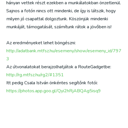
hányan vettek részt ezekben a munkálatokban önzetlenül.
Sajnos a fotón nincs ott mindenki, de így is látszik, hogy
milyen jó csapattal dolgoztunk. Köszönjük mindenki
munkáját, támogatását, számítunk rátok a jövőben is!
Az eredményeket lehet böngészni:
http://adatbank.mtfsz.hu/esemeny/show/esemeny_id/797
3
Az útvonalatokat berajzolhatjátok a RouteGadgetbe:
http://rg.mtfsz.hu/rg2/#1351
Itt pedig Csala István önkéntes segítőnk fotói:
https://photos.app.goo.gl/Qyi2hRjABQAg5isq9