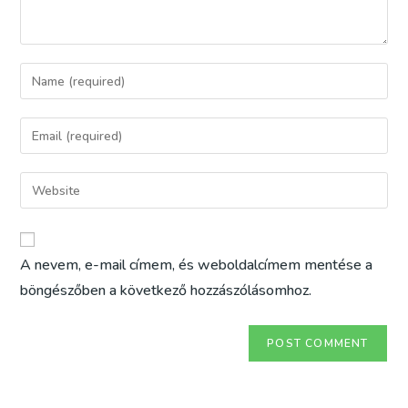
Enter
your
name
Enter
or
your
username
email
Enter
to
address
your
comment
to
website
comment
URL
A nevem, e-mail címem, és weboldalcímem mentése a
(optional)
böngészőben a következő hozzászólásomhoz.