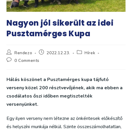
Nagyon jól sikerült az idei
Pusztamérges Kupa
Post
Post
Post
Rendezo
2022.12.23.
Hírek
author:
published:
category:
Post
0 Comments
comments:
Hálás köszönet a Pusztamérges kupa tájfutó
verseny közel 200 résztvevőjének, akik ma ebben a
csodálatos őszi időben megtisztelték
versenyünket.
Egy ilyen verseny nem létezne az önkéntesek előkészítő
és helyszíni munkája nélkül. Szinte összeszámolhatatlan,