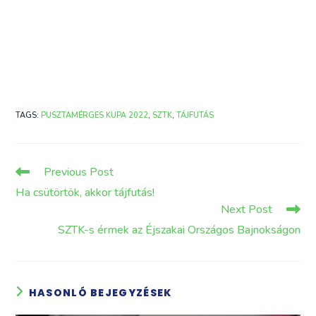
TAGS
:
PUSZTAMÉRGES KUPA 2022
,
SZTK
,
TÁJFUTÁS
Read
Previous Post
more
Ha csütörtök, akkor tájfutás!
articles
Next Post
SZTK-s érmek az Éjszakai Országos Bajnokságon
HASONLÓ BEJEGYZÉSEK