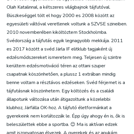
Olah Katalinnal, a kétszeres világbajnok tájfutóval.
Büszkeséggel tölt el hogy 2000 es 2008 között az
egyesületi váltóval veretlenek voltunk a SZVSE szineiben.
2010 novemberében kiköltöztem Stockholmba.
Svédország a tájfutás egyik legnagyobb mekkája. 2011
es 2017 között a svéd Järla IF elitklub tagjaként új
edzésmódszereket ismeretem meg. Teljesen új szintre
kerültem edzésmotiváció téren az ottani szuper
csapatnak köszönhetően, a plussz 1 extrában mindig
benne voltam a résztávos edzéseken. Svéd férjemet is a
tájfutásnak köszönhetem. Egy költözés és a családi
állapotunk változása után átigazoltunk a közelebbi
klubhoz, Järfälla OK-hoz. A tájfutó életformánkat a
gyerekeink nem korlátozzák le. Épp úgy ahogy én is, ők is
beleszülettek ebbe a sportba. 😊 Ma is aktívan edzek
amit iszonyatosan élvezek. A gyerekek és az apukám