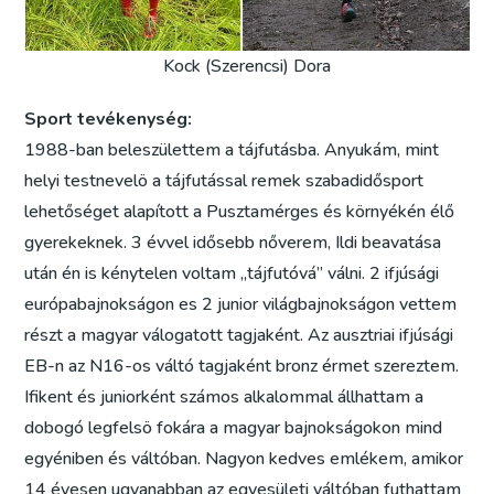
Kock (Szerencsi) Dora
Sport tevékenység:
1988-ban beleszülettem a tájfutásba. Anyukám, mint
helyi testnevelö a tájfutással remek szabadidősport
lehetőséget alapított a Pusztamérges és környékén élő
gyerekeknek. 3 évvel idősebb nőverem, Ildi beavatása
után én is kénytelen voltam „tájfutóvá” válni. 2 ifjúsági
európabajnokságon es 2 junior világbajnokságon vettem
részt a magyar válogatott tagjaként. Az ausztriai ifjúsági
EB-n az N16-os váltó tagjaként bronz érmet szereztem.
Ifikent és juniorként számos alkalommal állhattam a
dobogó legfelsö fokára a magyar bajnokságokon mind
egyéniben és váltóban. Nagyon kedves emlékem, amikor
14 évesen ugyanabban az egyesületi váltóban futhattam