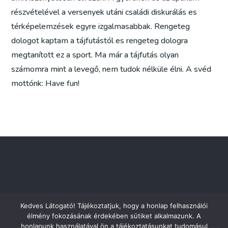
részvételével a versenyek utáni családi diskurálás es
térképelemzések egyre izgalmasabbak. Rengeteg
dologot kaptam a tájfutástól es rengeteg dologra
megtanított ez a sport. Ma már a tájfutás olyan
számomra mint a levegő, nem tudok nélküle élni. A svéd
mottónk: Have fun!
Kedves Látogató! Tájékoztatjuk, hogy a honlap felhasználói
élmény fokozásának érdekében sütiket alkalmazunk. A
honlapunk használatával ön a tájékoztatásunkat tudomásul