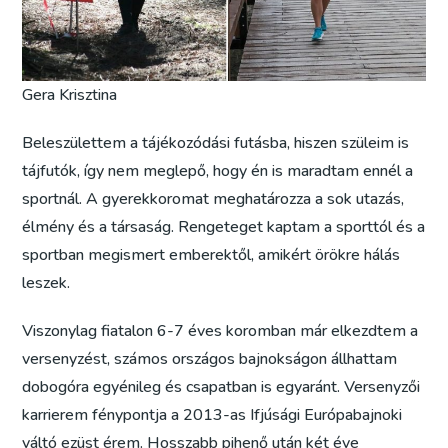
Gera Krisztina
Beleszülettem a tájékozódási futásba, hiszen szüleim is
tájfutók, így nem meglepő, hogy én is maradtam ennél a
sportnál. A gyerekkoromat meghatározza a sok utazás,
élmény és a társaság. Rengeteget kaptam a sporttól és a
sportban megismert emberektől, amikért örökre hálás
leszek.
Viszonylag fiatalon 6-7 éves koromban már elkezdtem a
versenyzést, számos országos bajnokságon állhattam
dobogóra egyénileg és csapatban is egyaránt. Versenyzői
karrierem fénypontja a 2013-as Ifjúsági Európabajnoki
váltó ezüst érem. Hosszabb pihenő után két éve