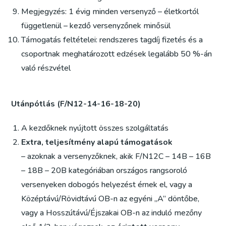
Megjegyzés: 1 évig minden versenyző – életkortól
függetlenül – kezdő versenyzőnek minősül
Támogatás feltételei: rendszeres tagdíj fizetés és a
csoportnak meghatározott edzések legalább 50 %-án
való részvétel
Utánpótlás (F/N12-14-16-18-20)
A kezdőknek nyújtott összes szolgáltatás
Extra, teljesítmény alapú támogatások
– azoknak a versenyzőknek, akik F/N12C – 14B – 16B
– 18B – 20B kategóriában országos rangsoroló
versenyeken dobogós helyezést érnek el, vagy a
Középtávú/Rövidtávú OB-n az egyéni „A” döntőbe,
vagy a Hosszútávú/Éjszakai OB-n az induló mezőny