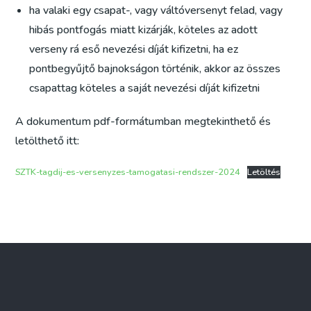
ha valaki egy csapat-, vagy váltóversenyt felad, vagy
hibás pontfogás miatt kizárják, köteles az adott
verseny rá eső nevezési díját kifizetni, ha ez
pontbegyűjtő bajnokságon történik, akkor az összes
csapattag köteles a saját nevezési díját kifizetni
A dokumentum pdf-formátumban megtekinthető és
letölthető itt:
SZTK-tagdij-es-versenyzes-tamogatasi-rendszer-2024
Letöltés