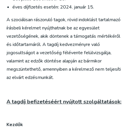
éves díjfizetés esetén: 2024. január 15.
A szociálisan rászoruló tagok, rövid indoklást tartalmazó
írásbeli kérelmet nyújthatnak be az egyesület
vezetőségének, akik döntenek a támogatás mértékéről
és időtartamáról. A tagdíj kedvezményre való
jogosultságot a vezetőség félévente felülvizsgálja,
valamint az edzők döntése alapján az bármikor
megszüntethető, amennyiben a kérelmező nem teljesíti
az elvárt edzésmunkát.
A tagdíj befizetéséért nyújtott szolgáltatások:
Kezdők