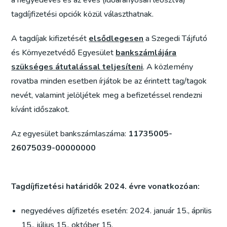
a negyedéves és az éves (időarányosan leosztva)
tagdíjfizetési opciók közül választhatnak.
A tagdíjak kifizetését
elsődlegesen
a Szegedi Tájfutó
és Környezetvédő Egyesület
bankszámlájára
szükséges átutalással teljesíteni
. A közlemény
rovatba minden esetben írjátok be az érintett tag/tagok
nevét, valamint jelöljétek meg a befizetéssel rendezni
kívánt időszakot.
Az egyesület bankszámlaszáma:
11735005-
26075039-00000000
Tagdíjfizetési határidők 2024. évre vonatkozóan:
negyedéves díjfizetés esetén: 2024. január 15., április
15., július 15., október 15.