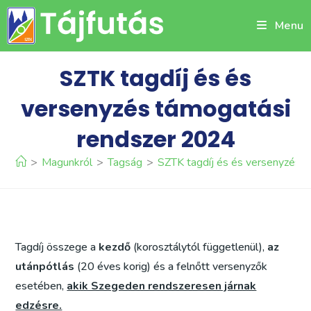
Skip
Menu
to
content
SZTK tagdíj és és
versenyzés támogatási
rendszer 2024
>
Magunkról
>
Tagság
>
SZTK tagdíj és és versenyzés 
Tagdíj összege a
kezdő
(korosztálytól függetlenül),
az
utánpótlás
(20 éves korig) és a felnőtt versenyzők
esetében,
akik Szegeden rendszeresen járnak
edzésre.