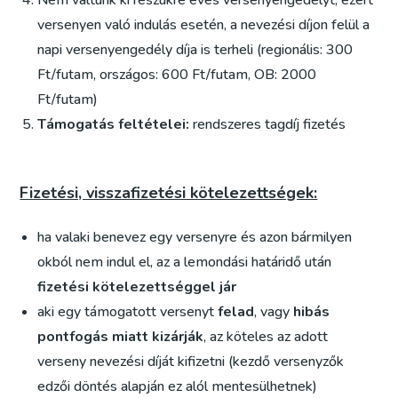
Nem váltunk ki részükre éves versenyengedélyt, ezért
versenyen való indulás esetén, a nevezési díjon felül a
napi versenyengedély díja is terheli (regionális: 300
Ft/futam, országos: 600 Ft/futam, OB: 2000
Ft/futam)
Támogatás feltételei:
rendszeres tagdíj fizetés
Fizetési, visszafizetési kötelezettségek:
ha valaki benevez egy versenyre és azon bármilyen
okból nem indul el, az a lemondási határidő után
fizetési kötelezettséggel jár
aki egy támogatott versenyt
felad
, vagy
hibás
pontfogás miatt kizárják
, az köteles az adott
verseny nevezési díját kifizetni (kezdő versenyzők
edzői döntés alapján ez alól mentesülhetnek)