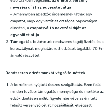
első 1/3-ban végeznek,
az érintett verseny
nevezési díját az egyesület állja
– Amennyiben az edzők érdemesnek látnak egy
csapatot, vagy egy váltót az országos bajnokságon
elindítani, a
csapat/váltó nevezési díját az
egyesület állja
Támogatás feltételei:
rendszeres tagdíj fizetés és a
korosztálynak meghatározott edzések legalább 70 %-
án való részvétel
Rendszeres edzésmunkát végző felnőttek
A kezdőknek nyújtott összes szolgáltatás. Ezen felül
minden további támogatás mennyisége és mértéke az
edzők döntésén múlik, figyelembe véve az érintett
felnőtt versenyző célját, hozzáállását, elvégzett