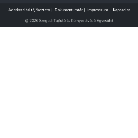
Adatkezelési tájékoztató
Dokumentumtár
Impresszum
Kapcsolat
@ 2026 Szegedi Tájfutó és Környezetvédő Egyesület