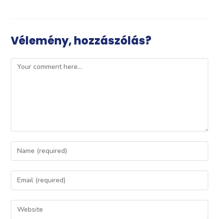
Vélemény, hozzászólás?
Comment
Enter
your
name
Enter
or
your
username
email
Enter
to
address
your