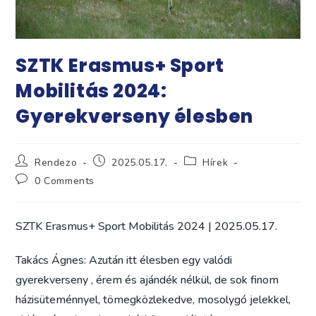
SZTK Erasmus+ Sport
Mobilitás 2024:
Gyerekverseny élesben
Post
Post
Post
Rendezo
2025.05.17.
Hírek
author:
published:
category:
Post
0 Comments
comments:
SZTK Erasmus+ Sport Mobilitás 2024 | 2025.05.17.
Takács Ágnes: Azután itt élesben egy valódi
gyerekverseny , érem és ajándék nélkül, de sok finom
házisüteménnyel, tömegközlekedve, mosolygó jelekkel,