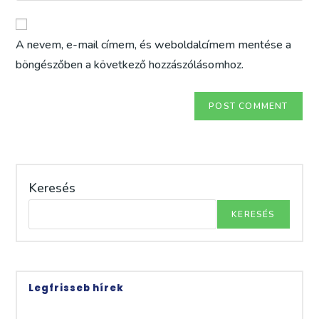
comment
to
website
comment
URL
A nevem, e-mail címem, és weboldalcímem mentése a
(optional)
böngészőben a következő hozzászólásomhoz.
Keresés
KERESÉS
Legfrisseb hírek