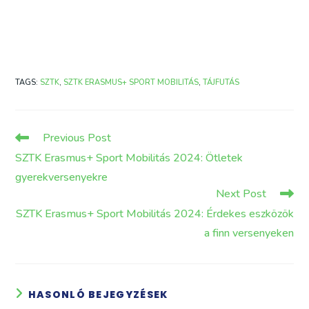
TAGS
:
SZTK
,
SZTK ERASMUS+ SPORT MOBILITÁS
,
TÁJFUTÁS
Read
Previous Post
more
SZTK Erasmus+ Sport Mobilitás 2024: Ötletek
articles
gyerekversenyekre
Next Post
SZTK Erasmus+ Sport Mobilitás 2024: Érdekes eszközök
a finn versenyeken
HASONLÓ BEJEGYZÉSEK