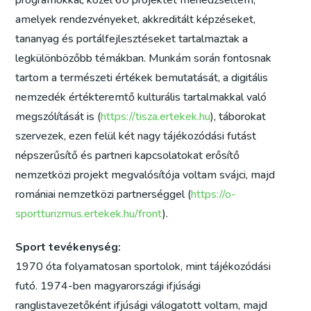
programokkal, közel 60 projektet menedzseltem,
amelyek rendezvényeket, akkreditált képzéseket,
tananyag és portálfejlesztéseket tartalmaztak a
legkülönbözőbb témákban. Munkám során fontosnak
tartom a természeti értékek bemutatását, a digitális
nemzedék értékteremtő kulturális tartalmakkal való
megszólítását is (
https://tisza.ertekek.hu
), táborokat
szervezek, ezen felül két nagy tájékozódási futást
népszerűsítő és partneri kapcsolatokat erősítő
nemzetközi projekt megvalósítója voltam svájci, majd
romániai nemzetközi partnerséggel (
https://o-
sportturizmus.ertekek.hu/front
).
Sport tevékenység:
1970 óta folyamatosan sportolok, mint tájékozódási
futó. 1974-ben magyarországi ifjúsági
ranglistavezetőként ifjúsági válogatott voltam, majd