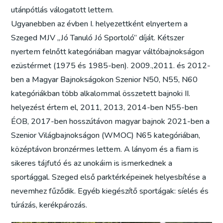
utánpótlás válogatott lettem.
Ugyanebben az évben I. helyezettként elnyertem a
Szeged MJV „Jó Tanuló Jó Sportoló” díját. Kétszer
nyertem felnőtt kategóriában magyar váltóbajnokságon
ezüstérmet (1975 és 1985-ben). 2009.,2011. és 2012-
ben a Magyar Bajnokságokon Szenior N50, N55, N60
kategóriákban több alkalommal összetett bajnoki II.
helyezést értem el, 2011, 2013, 2014-ben N55-ben
ÉOB, 2017-ben hosszútávon magyar bajnok 2021-ben a
Szenior Világbajnokságon (WMOC) N65 kategóriában,
középtávon bronzérmes lettem. A lányom és a fiam is
sikeres tájfutó és az unokáim is ismerkednek a
sportággal. Szeged első parktérképeinek helyesbítése a
nevemhez fűződik. Egyéb kiegészítő sportágak: síelés és
túrázás, kerékpározás.