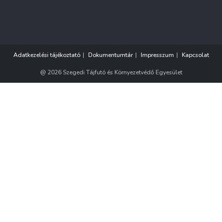
Adatkezelési tájékoztató
Dokumentumtár
Impresszum
Kapcsolat
@ 2026 Szegedi Tájfutó és Környezetvédő Egyesület