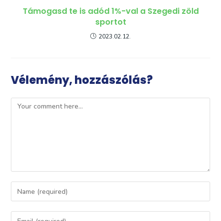
Támogasd te is adód 1%-val a Szegedi zöld
sportot
2023.02.12.
Vélemény, hozzászólás?
Comment
Enter
your
name
Enter