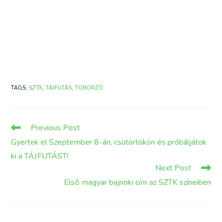
TAGS
:
SZTK
,
TÁJFUTÁS
,
TOBORZÓ
Read
Previous Post
more
Gyertek el Szeptember 8-án, csütörtökön és próbáljátok
articles
ki a TÁJFUTÁST!
Next Post
Első magyar bajnoki cím az SZTK színeiben