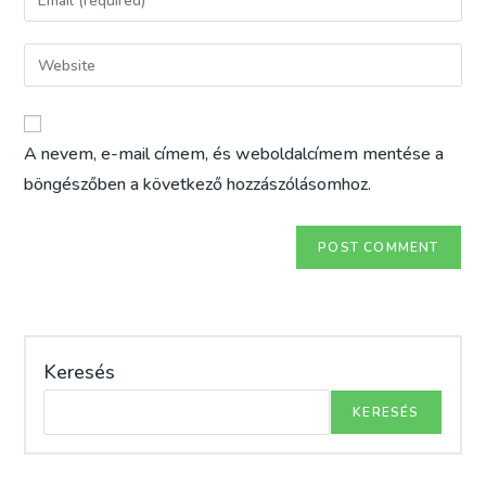
or
your
username
email
Enter
to
address
your
comment
to
website
comment
URL
A nevem, e-mail címem, és weboldalcímem mentése a
(optional)
böngészőben a következő hozzászólásomhoz.
Keresés
KERESÉS