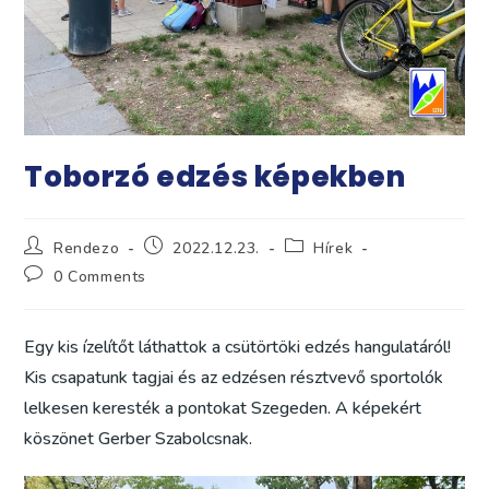
Toborzó edzés képekben
Post
Post
Post
Rendezo
2022.12.23.
Hírek
author:
published:
category:
Post
0 Comments
comments:
Egy kis ízelítőt láthattok a csütörtöki edzés hangulatáról!
Kis csapatunk tagjai és az edzésen résztvevő sportolók
lelkesen keresték a pontokat Szegeden. A képekért
köszönet Gerber Szabolcsnak.