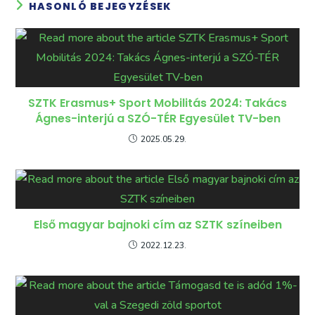
HASONLÓ BEJEGYZÉSEK
SZTK Erasmus+ Sport Mobilitás 2024: Takács
Ágnes-interjú a SZÓ-TÉR Egyesület TV-ben
2025.05.29.
Első magyar bajnoki cím az SZTK színeiben
2022.12.23.