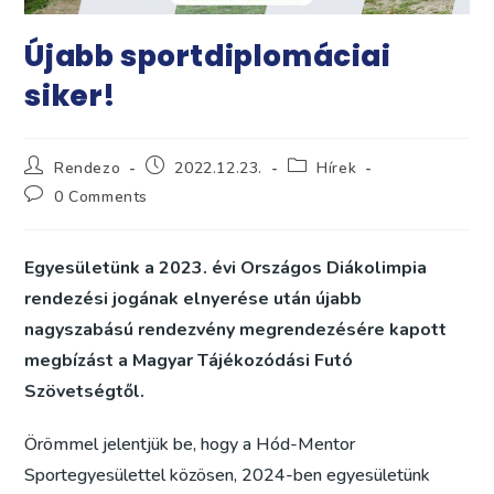
Újabb sportdiplomáciai
siker!
Post
Post
Post
Rendezo
2022.12.23.
Hírek
author:
published:
category:
Post
0 Comments
comments:
Egyesületünk a 2023. évi Országos Diákolimpia
rendezési jogának elnyerése után újabb
nagyszabású rendezvény megrendezésére kapott
megbízást a Magyar Tájékozódási Futó
Szövetségtől.
Örömmel jelentjük be, hogy a Hód-Mentor
Sportegyesülettel közösen, 2024-ben egyesületünk