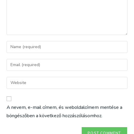
Enter
your
name
Enter
or
your
username
email
Enter
to
address
your
comment
to
website
comment
URL
A nevem, e-mail címem, és weboldalcímem mentése a
(optional)
böngészőben a következő hozzászólásomhoz.