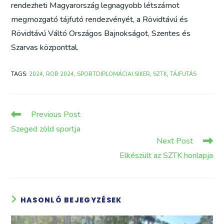
rendezheti Magyarország legnagyobb létszámot
megmozgató tájfutó rendezvényét, a Rövidtávú és
Rövidtávú Váltó Országos Bajnokságot, Szentes és
Szarvas központtal.
TAGS
:
2024
,
ROB 2024
,
SPORTDIPLOMÁCIAI SIKER
,
SZTK
,
TÁJFUTÁS
Read
Previous Post
more
Szeged zöld sportja
articles
Next Post
Elkészült az SZTK honlapja
HASONLÓ BEJEGYZÉSEK