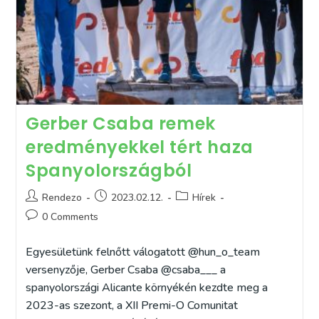
Gerber Csaba remek
eredményekkel tért haza
Spanyolországból
Post
Post
Post
Rendezo
2023.02.12.
Hírek
author:
published:
category:
Post
0 Comments
comments:
Egyesületünk felnőtt válogatott @hun_o_team
versenyzője, Gerber Csaba @csaba___ a
spanyolországi Alicante környékén kezdte meg a
2023-as szezont, a XII Premi-O Comunitat