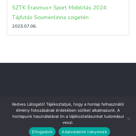
SZTK Erasmus+ Sport Mobilitás 2024:
Tájfutás Soumenlinna szigetén
2025.07.06.
Kedves Látogató! Tájékoztatjuk, hogy a honlap felhasználói
élmény fokozásának érdekében sütiket alkalmazunk. A
honlapunk használatával ön a tájékoztatásunkat tudomásul
veszi.
Adatkezelési tájékoztató
Dokumentumtár
Impresszum
Kapcsolat
Elfogadom
Adatvédelmi irányelvek
@ 2026 Szegedi Tájfutó és Környezetvédő Egyesület