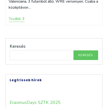
Valenciana, 3 futamból álló, WRE versenyen. Csaba a
középtávon…
Gerber
Tovább
Csaba
Remek
Eredményekkel
Tért
Haza
Spanyolországból
Keresés
KERESÉS
Legfrisseb hírek
ErasmusDays SZTK 2025