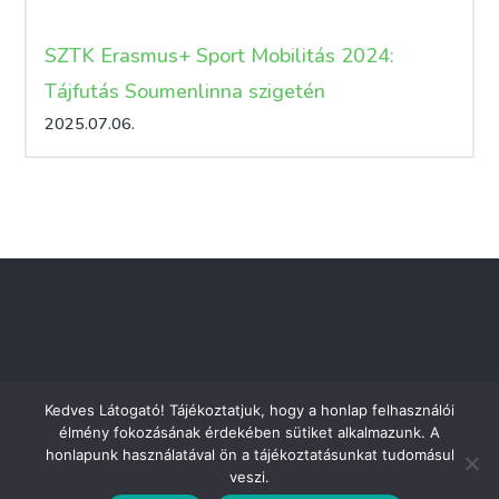
SZTK Erasmus+ Sport Mobilitás 2024:
Tájfutás Soumenlinna szigetén
2025.07.06.
Kedves Látogató! Tájékoztatjuk, hogy a honlap felhasználói
élmény fokozásának érdekében sütiket alkalmazunk. A
honlapunk használatával ön a tájékoztatásunkat tudomásul
veszi.
Adatkezelési tájékoztató
Dokumentumtár
Impresszum
Kapcsolat