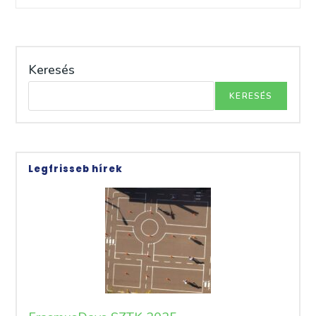
–
Tematikus,
Sportturisztikai
Játékos
Tájékozódási
Program
Keresés
A
Belvárosban
KERESÉS
Legfrisseb hírek