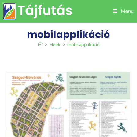
Skip
Menu
to
content
mobilapplikáció
>
Hírek
>
mobilapplikáció