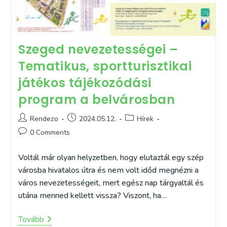
Szeged nevezetességei –
Tematikus, sportturisztikai
játékos tájékozódási
program a belvárosban
Post
Post
Post
Rendezo
2024.05.12.
Hírek
author:
published:
category:
Post
0 Comments
comments:
Voltál már olyan helyzetben, hogy elutaztál egy szép
városba hivatalos útra és nem volt időd megnézni a
város nevezetességeit, mert egész nap tárgyaltál és
utána menned kellett vissza? Viszont, ha…
Szeged
Tovább
Nevezetességei