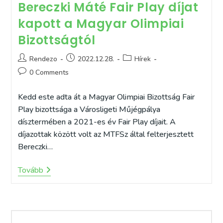
Bereczki Máté Fair Play díjat
kapott a Magyar Olimpiai
Bizottságtól
Post
Post
Post
Rendezo
2022.12.28.
Hírek
author:
published:
category:
Post
0 Comments
comments:
Kedd este adta át a Magyar Olimpiai Bizottság Fair
Play bizottsága a Városligeti Műjégpálya
dísztermében a 2021-es év Fair Play díjait. A
díjazottak között volt az MTFSz által felterjesztett
Bereczki…
Bereczki
Tovább
Máté
Fair
Play
Díjat
Kapott
A